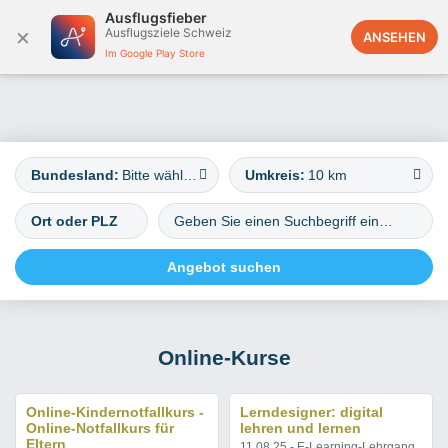
Ausflugsfieber
×
Ausflugsziele Schweiz
Österreich
ANSEHEN
Im Google Play Store
Bundesland:
Bitte wählen
Umkreis:
10 km
Online-Kurse
Online-Kindernotfallkurs -
Lerndesigner: digital
Online-Notfallkurs für
lehren und lernen
Eltern
11.08.25 - E-Learning-Lehrgang