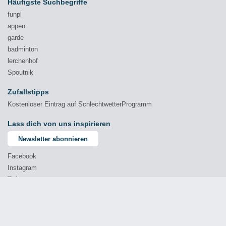
Häufigste Suchbegriffe
funpl
appen
garde
badminton
lerchenhof
Spoutnik
Zufallstipps
Kostenloser Eintrag auf SchlechtwetterProgramm
Lass dich von uns inspirieren
Newsletter abonnieren
Facebook
Instagram
Twitter
YouTube
© 2026 Comprende - Marketing & Kommunikation GmbH