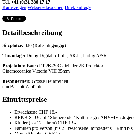
Tel. +41 (0)31 386 17 17
Karte zeigen
Webseite besuchen
Direktanfrage
Detailbeschreibung
Sitzplätze:
330 (Rollstuhlgängig)
Tonanlage:
Dolby Digital 5.1, dts, SR-D, Dolby A/SR
Projektion:
Barco DP2K-20C digitaler 2K Projektor
Cinemeccanica Victoria VIII 35mm
Besonderheit:
Grosse Beinfreiheit
cineBar mit Zapfhahn
Eintrittspreise
Erwachsene CHF 18.-
BEKB-STUcard / Studierende / KulturLegi / AHV+IV / Jugendl
Kinder (bis 12 Jahren) CHF 13.-
Familien pro Person (bis 2 Erwachsene, mindestens 1 Kind bis
Movie-Member CHF 13.-