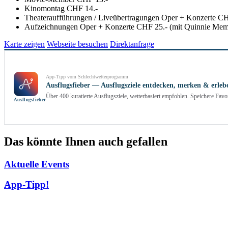
Kinomontag CHF 14.-
Theateraufführungen / Liveübertragungen Oper + Konzerte C
Aufzeichnungen Oper + Konzerte CHF 25.- (mit Quinnie Mem
Karte zeigen
Webseite besuchen
Direktanfrage
App-Tipp vom Schlechtwetterprogramm
Ausflugsfieber — Ausflugsziele entdecken, merken & erleb
Über 400 kuratierte Ausflugsziele, wetterbasiert empfohlen. Speichere Fa
Ausflug­sfieber
Das könnte Ihnen auch gefallen
Aktuelle Events
App-Tipp!