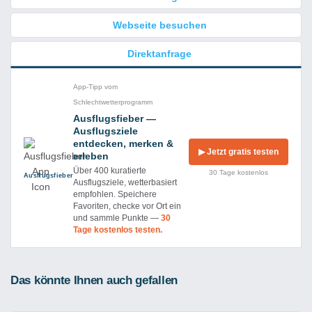
Webseite besuchen
Direktanfrage
App-Tipp vom
Schlechtwetterprogramm
Ausflugsfieber —
Ausflugsziele
entdecken, merken &
▶ Jetzt gratis testen
erleben
Über 400 kuratierte
30 Tage kostenlos
Ausflug­sfieber
Ausflugsziele, wetterbasiert
empfohlen. Speichere
Favoriten, checke vor Ort ein
und sammle Punkte —
30
Tage kostenlos testen.
Das könnte Ihnen auch gefallen