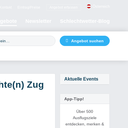
Österreich
Kontakt
Eintrag/Preise
Angebot erfassen
gebote
Newsletter
Schlechtwetter-Blog
Aktuelle Events
hte(n) Zug
App-Tipp!
Über 500
Ausflugsziele
entdecken, merken &