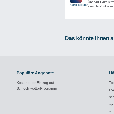
Über 400 kuratiert
Ausflug­sfieber
sammle Punkte —
Das könnte Ihnen a
Populäre Angebote
Hä
Kostenloser Eintrag auf
Te
SchlechtwetterProgramm
Ev
sc
sp
sc