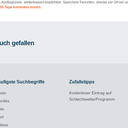
e Ausflugsziele, wetterbasiert empfohlen. Speichere Favoriten, checke vor Ort ein u
30 Tage kostenlos testen.
uch gefallen
ufigste Suchbegriffe
Zufallstipps
ssin
Kostenloser Eintrag auf
SchlechtwetterProgramm
ordes
hlo
ort
hloss