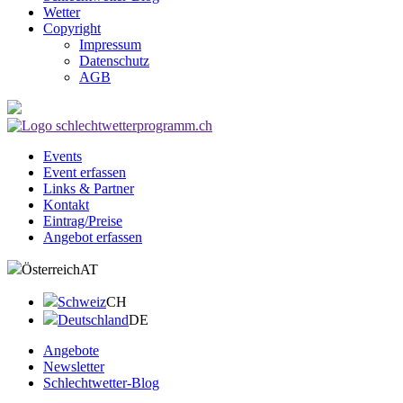
Wetter
Copyright
Impressum
Datenschutz
AGB
Events
Event erfassen
Links & Partner
Kontakt
Eintrag/Preise
Angebot erfassen
Österreich
AT
Schweiz
CH
Deutschland
DE
Angebote
Newsletter
Schlechtwetter-Blog