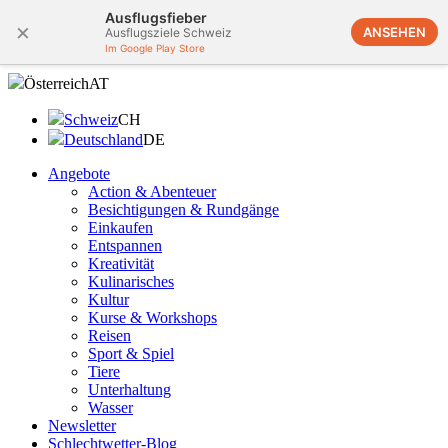
Ausflugsfieber
×
ANSEHEN
Ausflugsziele Schweiz
Im Google Play Store
Österreich
AT
Schweiz
CH
Deutschland
DE
Angebote
Action & Abenteuer
Besichtigungen & Rundgänge
Einkaufen
Entspannen
Kreativität
Kulinarisches
Kultur
Kurse & Workshops
Reisen
Sport & Spiel
Tiere
Unterhaltung
Wasser
Newsletter
Schlechtwetter-Blog