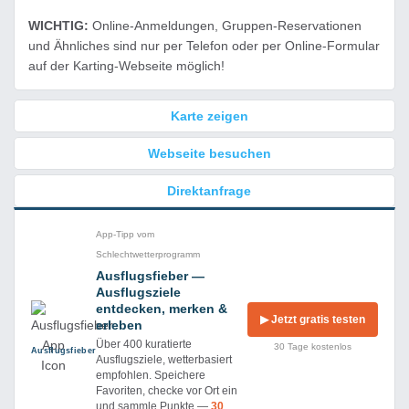
WICHTIG:
Online-Anmeldungen, Gruppen-Reservationen
und Ähnliches sind nur per Telefon oder per Online-Formular
auf der Karting-Webseite möglich!
Karte zeigen
Webseite besuchen
Direktanfrage
App-Tipp vom
Schlechtwetterprogramm
Ausflugsfieber —
Ausflugsziele
entdecken, merken &
▶ Jetzt gratis testen
erleben
Über 400 kuratierte
30 Tage kostenlos
Ausflug­sfieber
Ausflugsziele, wetterbasiert
empfohlen. Speichere
Favoriten, checke vor Ort ein
und sammle Punkte —
30