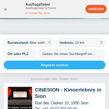
Ausflugsfieber
×
Ausflugsziele Schweiz
Österreich
ANSEHEN
Im Google Play Store
Bundesland:
Bitte wählen
Umkreis:
10 km
Schlechtwetter-Idee, Kanton Wallis
CINESION - Kinoerlebnis in
Sion
Rue des Cèdres 10, 1950 Sion
Tel. +41 (0)27 203 00 00